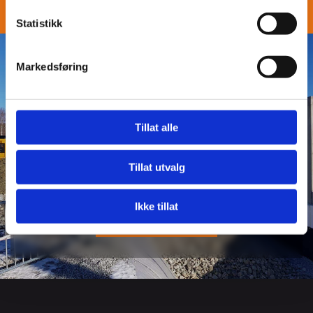
Statistikk
Markedsføring
Har du skaffet deg ny tomt?
Ta kontakt med oss i dag for å diskutere dine
Tillat alle
behov og få skreddersydde løsninger for
tomteutgraving.
Tillat utvalg
Ikke tillat
KONTAKT OSS