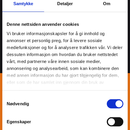
Samtykke
Detaljer
Om
Denne nettsiden anvender cookies
Vi bruker informasjonskapsler for å gi innhold og
annonser et personlig preg, for å levere sosiale
mediefunksjoner og for å analysere trafikken vår. Vi deler
dessuten informasjon om hvordan du bruker nettstedet
vårt, med partnerne våre innen sosiale medier,
annonsering og analysearbeid, som kan kombinere den
med annen informasjon du har gjort tilgjengelig for dem,
eller som de har samlet inn gjennom din bruk av
tjenestene deres.
Samtykkevalg
Vi tilbyr en fastpris på ditt prosjekt, slik at du
Nødvendig
har full kontroll over kostnadene. Vi tar hånd
om hele prosjektet fra start til slutt, med
sentral godkjenning på alt arbeid vi utfører.
Egenskaper